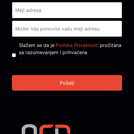
Consent
*
Slažem se da je
Politika Privatnosti
pročitana
sa razumevanjem i prihvaćena
*