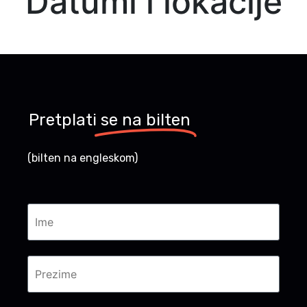
Datumi i lokacije
Pretplati
se na bilten
(bilten na engleskom)