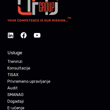
Usluge
Treninzi
Konsultacije
TISAX
Privremeno upravljanje
Audit
SMANAG
Događaji
E-učenje