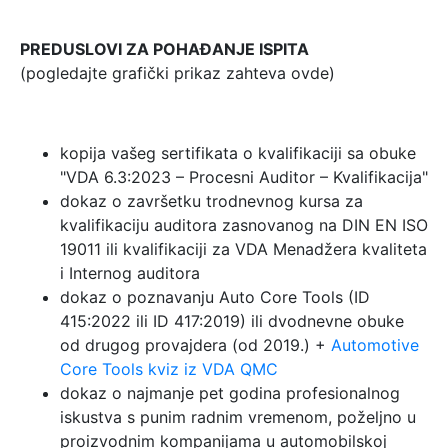
PREDUSLOVI ZA POHAĐANJE ISPITA
(pogledajte grafički prikaz zahteva ovde)
kopija vašeg sertifikata o kvalifikaciji sa obuke
"VDA 6.3:2023 – Procesni Auditor – Kvalifikacija"
dokaz o završetku trodnevnog kursa za
kvalifikaciju auditora zasnovanog na DIN EN ISO
19011 ili kvalifikaciji za VDA Menadžera kvaliteta
i Internog auditora
dokaz o poznavanju Auto Core Tools (ID
415:2022 ili ID 417:2019) ili dvodnevne obuke
od drugog provajdera (od 2019.) +
Automotive
Core Tools kviz iz VDA QMC
dokaz o najmanje pet godina profesionalnog
iskustva s punim radnim vremenom, poželjno u
proizvodnim kompanijama u automobilskoj