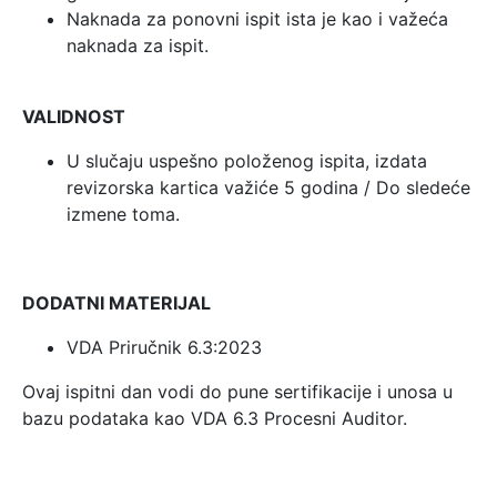
Naknada za ponovni ispit ista je kao i važeća
naknada za ispit.
VALIDNOST
U slučaju uspešno položenog ispita, izdata
revizorska kartica važiće 5 godina / Do sledeće
izmene toma.
DODATNI MATERIJAL
VDA Priručnik 6.3:2023
Ovaj ispitni dan vodi do pune sertifikacije i unosa u
bazu podataka kao VDA 6.3 Procesni Auditor.