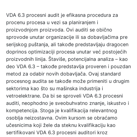
VDA 6.3 procesni audit je efikasna procedura za
procenu procesa u vezi sa planiranjem i
proizvodnjom proizvoda. Ovi auditi se obično
sprovode unutar organizacije ili sa dobavljačima pre
serijskog puštanja, ali takođe predstavljaju dragocen
doprinos optimizaciji procesa unutar već postojećih
proizvodnih linija. Štaviše, potencijalna analiza – kao
deo VDA 6.3 – takođe predstavlja proveren i pouzdan
metod za odabir novih dobavljača. Ovaj standard
procesnog audita se takođe može primeniti u drugim
sektorima kao što su mašinska industrija i
vetroelektrane. Da bi se sproveli VDA 6.3 procesni
auditi, neophodno je sveobuhvatno znanje, iskustvo i
kompetencija. Stoga je kvalifikacija relevantnog
osoblja neizostavna. Ovim kursom se obraćamo
učesnicima koji žele da steknu kvalifikaciju kao
sertifikovani VDA 6.3 procesni auditori kroz