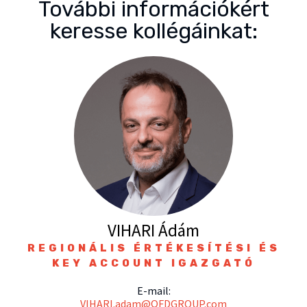
További információkért
keresse kollégáinkat:
VIHARI Ádám
REGIONÁLIS ÉRTÉKESÍTÉSI ÉS
KEY ACCOUNT IGAZGATÓ
E-mail:
VIHARI.adam@QFDGROUP.com