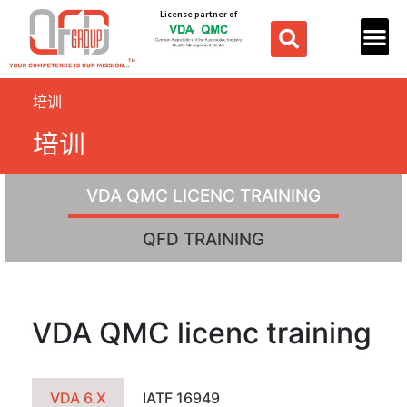
License partner of
培训
培训
VDA QMC LICENC TRAINING
QFD TRAINING
VDA QMC licenc training
VDA 6.X
IATF 16949