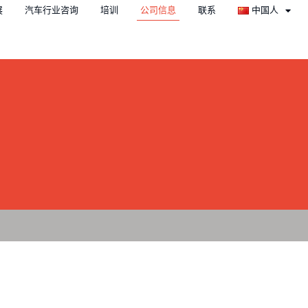
展
汽车行业咨询
培训
公司信息
联系
中国人