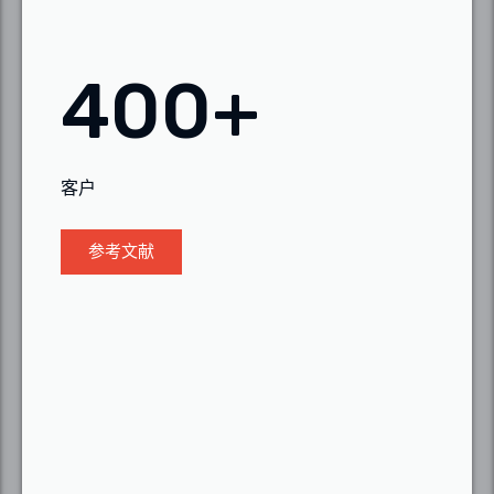
400+
客户
参考文献