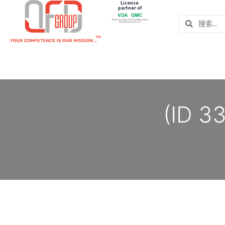
License
partner of
(ID 