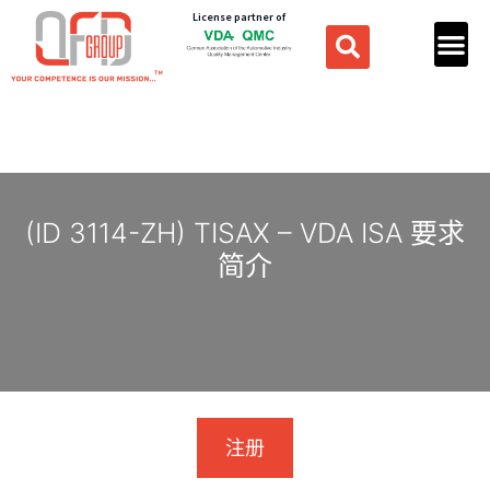
License partner of
(ID 3114-ZH) TISAX – VDA ISA 要求
简介
注册