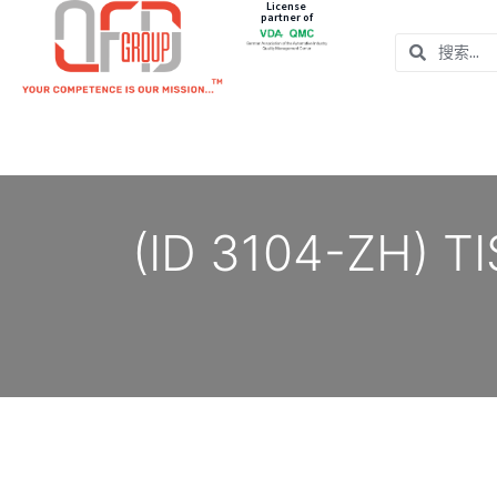
License
partner of
(ID 3104-ZH)