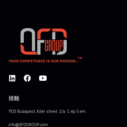
接触
1103 Budapest, Kőér street. 2/a. C ép 5.em.
info@QFDGROUP.com