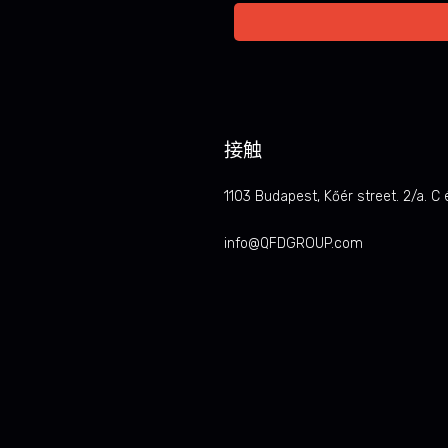
接触
1103 Budapest, Kőér street. 2/a. C 
info@QFDGROUP.com