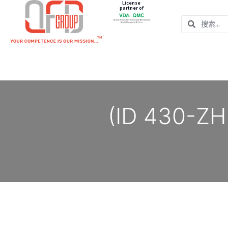
License
partner of
(ID 430